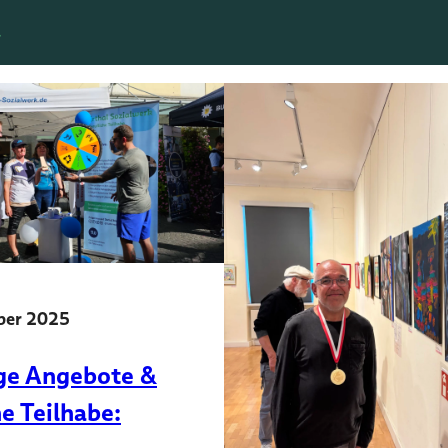
.
ber 2025
ige Angebote &
he Teilhabe: