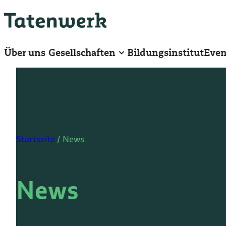
Zum
Hauptinhalt
springen
Über uns
Gesellschaften
Bildungsinstitut
Even
Startseite
/
News
News