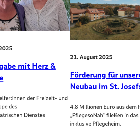
 2025
21. August 2025
gabe mit Herz &
Förderung für unser
e
Neubau im St. Josefs
lfer:innen der Freizeit- und
ppe des
4,8 Millionen Euro aus dem
atrischen Dienstes
„PflegesoNah“ fließen in das
inklusive Pflegeheim.