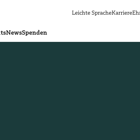
Leichte Sprache
Karriere
Eh
ts
News
Spenden