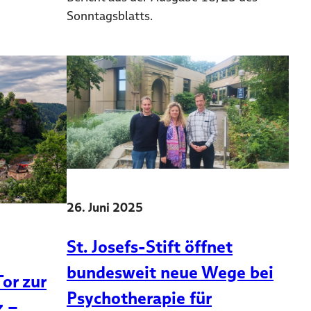
Sonntagsblatts.
26. Juni 2025
St. Josefs-Stift öffnet
bundesweit neue Wege bei
or zur
Psychotherapie für
z –