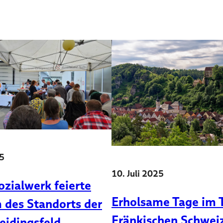
25
10. Juli 2025
ozialwerk feierte
Erholsame Tage im T
 des Standorts der
Fränkischen Schwei
idingsfeld