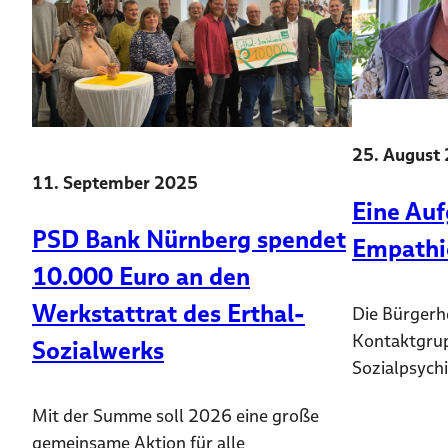
25. August
11. September 2025
Eine Auf
PSD Bank Nürnberg spendet
Empathi
10.000 Euro an den
Werkstattrat des Erthal-
Die Bürgerhe
Kontaktgru
Sozialwerks
Sozialpsychi
Mit der Summe soll 2026 eine große
gemeinsame Aktion für alle