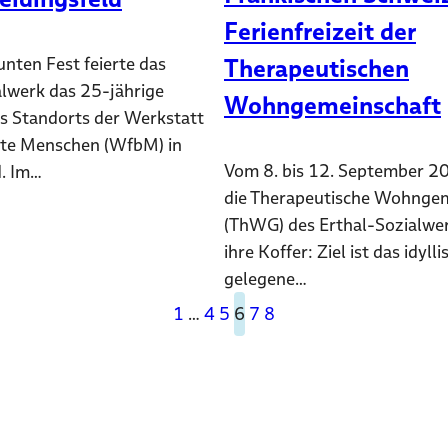
Ferienfreizeit der
nten Fest feierte das
Therapeutischen
alwerk das 25-jährige
Wohngemeinschaft
s Standorts der Werkstatt
rte Menschen (WfbM) in
Vom 8. bis 12. September 2
d. Im…
die Therapeutische Wohnge
(ThWG) des Erthal-Sozialwe
ihre Koffer: Ziel ist das idylli
gelegene…
1
…
4
5
6
7
8