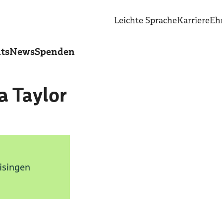
Leichte Sprache
Karriere
Eh
ts
News
Spenden
a Taylor
Eisingen