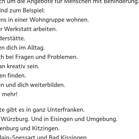
ch um die Angebote für Menschen mit Behinderung
nd zum Beispiel:
uns in einer Wohngruppe wohnen.
r Werkstatt arbeiten.
derstätte.
n dich im Alltag.
ch bei Fragen und Problemen.
n kreativ sein.
en finden.
n und dich weiterbilden.
s mehr!
 gibt es in ganz Unterfranken.
n Würzburg. Und in Eisingen und Umgebung.
fenburg und Kitzingen.
in-Spessart und Bad Kissingen.