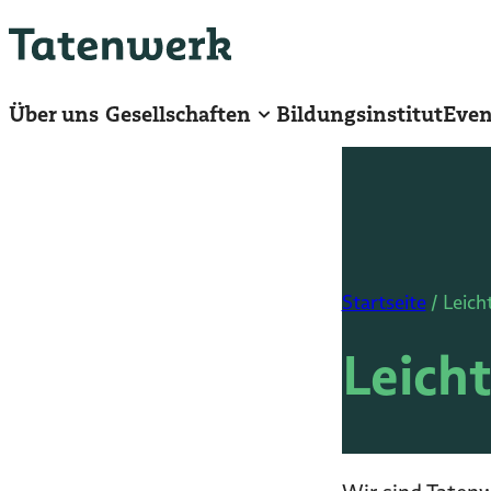
Zum
Hauptinhalt
springen
Über uns
Gesellschaften
Bildungsinstitut
Even
Startseite
/
Leich
Leich