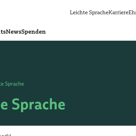
Leichte Sprache
Karriere
Eh
ts
News
Spenden
te Sprache
te Sprache