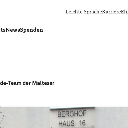
Leichte Sprache
Karriere
Eh
ts
News
Spenden
unde-Team der Malteser