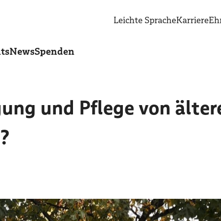
Leichte Sprache
Karriere
Eh
ts
News
Spenden
gung und Pflege von älte
?