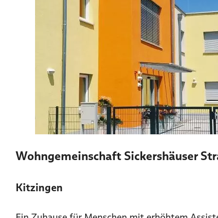
Wohngemeinschaft Sickershäuser St
Kitzingen
Ein Zuhause für Menschen mit erhöhtem Assiste