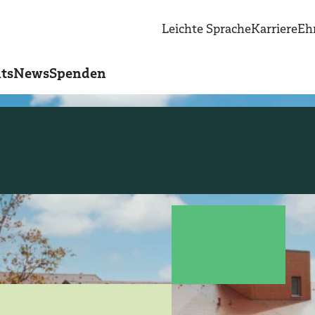
Leichte Sprache
Karriere
Eh
ts
News
Spenden