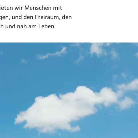
ieten wir Menschen mit
gen, und den Freiraum, den
ich und nah am Leben.